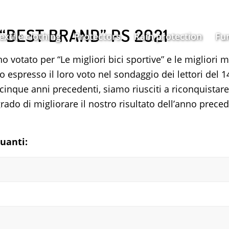
 “BEST BRAND” PS 2021
extile clothing
Protectors
Rain protection
Fu
nno votato per “Le migliori bici sportive” e le migliori 
o espresso il loro voto nel sondaggio dei lettori del 
 cinque anni precedenti, siamo riusciti a riconquistar
grado di migliorare il nostro risultato dell’anno prec
uanti: