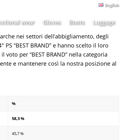
English
nctional wear
Gloves
Boots
Luggage
marche nei settori dell’abbigliamento, degli
14° PS “BEST BRAND” e hanno scelto il loro
e il voto per “BEST BRAND” nella categoria
edente e mantenere così la nostra posizione al
%
58,3 %
45,7 %